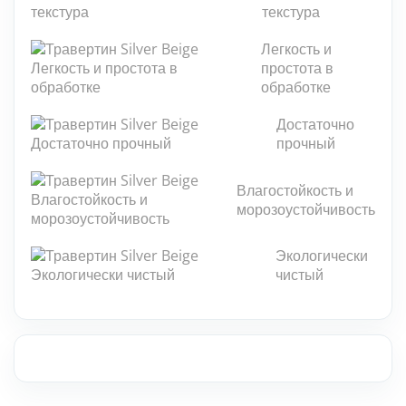
Мозаика из камня
текстура
Каменная плитка
Легкость и
УКР
простота в
Плиты из камня
обработке
Достаточно
Полы и стены из камня
прочный
Столешницы из камня
Влагостойкость и
морозоустойчивость
Фасад из камня
Панно из камней
Экологически
чистый
Барная стойка из камня
Натуральный камень для бассейнов