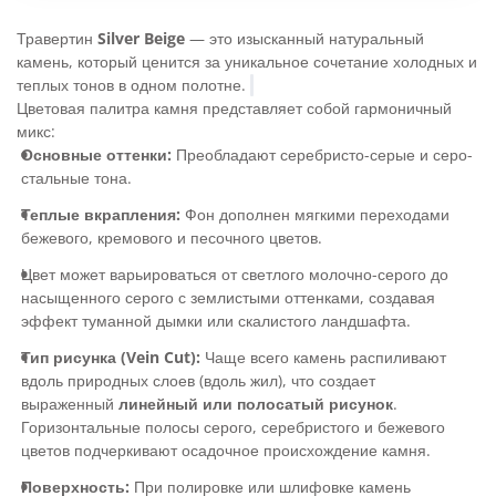
Травертин
Silver Beige
— это изысканный натуральный
камень, который ценится за уникальное сочетание холодных и
теплых тонов в одном полотне.
Цветовая палитра камня представляет собой гармоничный
микс:
Основные оттенки:
Преобладают серебристо-серые и серо-
стальные тона.
Теплые вкрапления:
Фон дополнен мягкими переходами
бежевого, кремового и песочного цветов.
Цвет может варьироваться от светлого молочно-серого до
насыщенного серого с землистыми оттенками, создавая
эффект туманной дымки или скалистого ландшафта.
Тип рисунка (Vein Cut):
Чаще всего камень распиливают
вдоль природных слоев (вдоль жил), что создает
выраженный
линейный или полосатый рисунок
.
Горизонтальные полосы серого, серебристого и бежевого
цветов подчеркивают осадочное происхождение камня.
Поверхность:
При полировке или шлифовке камень