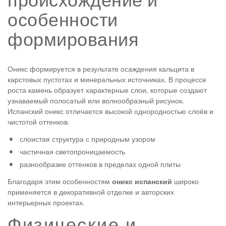
Мозаика из камня
особенности
Каменная плитка
формирования
УКР
Плиты из камня
Оникс формируется в результате осаждения кальцита в
Полы и стены из камня
карстовых пустотах и минеральных источниках. В процессе
роста камень образует характерные слои, которые создают
Столешницы из камня
узнаваемый полосатый или волнообразный рисунок.
Испанский оникс отличается высокой однородностью слоёв и
Фасад из камня
чистотой оттенков.
слоистая структура с природным узором
Панно из камней
частичная светопроницаемость
разнообразие оттенков в пределах одной плиты
Барная стойка из камня
Благодаря этим особенностям
оникс испанский
широко
Натуральный камень для бассейнов
применяется в декоративной отделке и авторских
интерьерных проектах.
Физические и