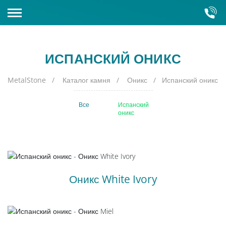
КАМНЕОБРАБАТЫВАЮЩИЙ ЗАВОД
ИСПАНСКИЙ ОНИКС
КАТАЛОГ КАМНЯ
Склады
MetalStone
Каталог камня
Оникс
Испанский оникс
Оборудование
Кварцит
Все
Испанский
Полудрагоценные камни
оникс
Искусственный камень
Кварц
Гранит
Керамогранит
Оникс White Ivory
Серый гранит
Мрамор
Красный гранит
Зарубежный
Оникс
Зеленый гранит
Бело-голубой