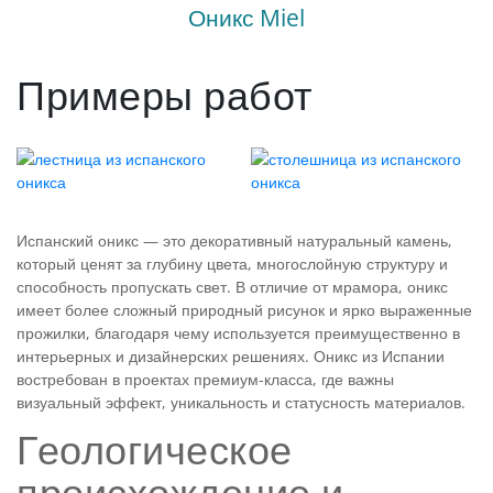
Испанский оникс
Оникс Miel
Травертин
Черный гранит
Бело-зелёный
Розовый гранит
Бежевый
ПРОДУКЦИЯ
Примеры работ
Белый гранит
Бело-серый
ИЗДЕЛИЯ ИЗ КАМНЯ
Изделия из кварцевого агломерата
Желтый гранит
Черно-коричевый
Бело-голубой гранит
Столешницы из кварца
УХОД ЗА КАМНЕМ
Изделия из мрамора
Подоконники из камня
Разноцветный
Бело-серый гранит
Раковины из кварцевого камня
Мраморная барная стойка
КОНТАКТЫ
Изделия из гранита
Балясины и перила из камня
Испанский оникс — это декоративный натуральный камень,
Украинский
который ценят за глубину цвета, многослойную структуру и
Мраморный ресепшн
Изделия из оникса
Барбекю из камня
способность пропускать свет. В отличие от мрамора, оникс
Лабрадорит
+38
(067)
560-47-67
имеет более сложный природный рисунок и ярко выраженные
Зарубежный
прожилки, благодаря чему используется преимущественно в
+38
(067)
633 24 46
Изделия из травертина
Бордюры из камня
интерьерных и дизайнерских решениях. Оникс из Испании
востребован в проектах премиум-класса, где важны
Камины из камня
визуальный эффект, уникальность и статусность материалов.
Перезвоните мне
Геологическое
Cтупени из камня
Мы в соц сетях:
происхождение и