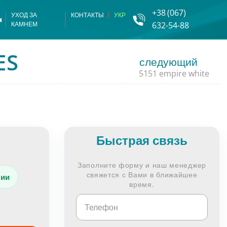
+38
(067)
УХОД ЗА
КОНТАКТЫ
УКР
КАМНЕМ
632-54-88
ломерата
 из камня
ES
следующий
5151 empire white
перила из камня
камня
камня
Быстрая связь
амня
Заполните форму и наш менеджер
амня
свяжется с Вами в ближайшее
чии
время.
амня
итка