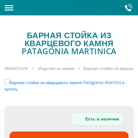
КАМНЕОБРАБАТЫВАЮЩИЙ ЗАВОД
БАРНАЯ СТОЙКА ИЗ
КАТАЛОГ КАМНЯ
Склады
КВАРЦЕВОГО КАМНЯ
PATAGONIA MARTINICA
Оборудование
Кварцит
MetalStone
Изделия из камня
Барная стойка из кварцево
Полудрагоценные камни
Искусственный камень
Кварц
Гранит
Керамогранит
Серый гранит
Мрамор
Есть в наличии
Красный гранит
Зарубежный
Оникс
Зеленый гранит
Бело-голубой