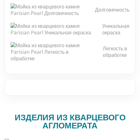
Мозаика из камня
Долговечность
Каменная плитка
УКР
Уникальная
Плиты из камня
окраска
Полы и стены из камня
Легкость в
обработке
Столешницы из камня
Фасад из камня
Панно из камней
Барная стойка из камня
ИЗДЕЛИЯ ИЗ КВАРЦЕВОГО
Натуральный камень для бассейнов
АГЛОМЕРАТА