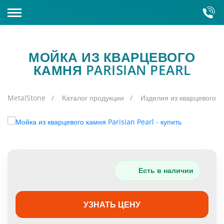
КАМНЕОБРАБАТЫВАЮЩИЙ ЗАВОД
МОЙКА ИЗ КВАРЦЕВОГО
КАТАЛОГ КАМНЯ
Склады
КАМНЯ PARISIAN PEARL
Оборудование
Кварцит
MetalStone
Каталог продукции
Изделия из кварцевого а
Полудрагоценные камни
Искусственный камень
Кварц
Гранит
Есть в наличии
Керамогранит
Серый гранит
Мрамор
Красный гранит
УЗНАТЬ ЦЕНУ
Зарубежный
Оникс
Зеленый гранит
Бело-голубой