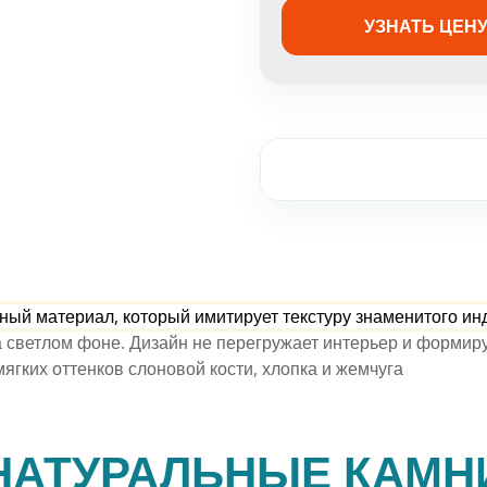
Белый гранит
Бело-серый
УЗНАТЬ ЦЕН
Плиты из ка
Желтый гранит
Черно-коричевый
Полы и стены
Бело-голубой гранит
Разноцветный
Бело-серый гранит
Столешницы 
Украинский
Фасад из ка
Лабрадорит
Панно из ка
Зарубежный
Барная стойк
ный материал, который имитирует текстуру знаменитого ин
Натуральный
 светлом фоне. Дизайн не перегружает интерьер и формиру
мягких оттенков слоновой кости, хлопка и жемчуга
НАТУРАЛЬНЫЕ КАМН