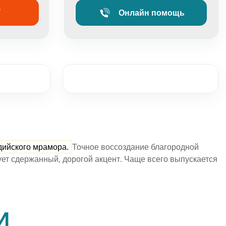
У
Онлайн помощь
мня
 из камня
из камня
мня
мней
а из камня
дийского мрамора.
Точное воссоздание благородной
 камень для бассейнов
ет сдержанный, дорогой акцент.
Чаще всего выпускается
И