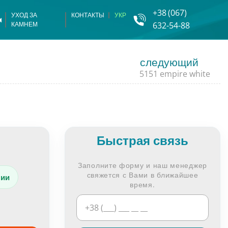
+38
(067)
УХОД ЗА
КОНТАКТЫ
УКР
КАМНЕМ
632-54-88
ломерата
 из камня
следующий
5151 empire white
перила из камня
камня
камня
Быстрая связь
амня
Заполните форму и наш менеджер
амня
свяжется с Вами в ближайшее
чии
время.
амня
итка