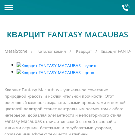
КАМНЕОБРАБАТЫВАЮЩИЙ ЗАВОД
КВАРЦИТ FANTASY MACAUBAS
КАТАЛОГ КАМНЯ
Склады
Оборудование
MetalStone
Каталог камня
Кварцит
Кварцит FANTA
Кварцит
Полудрагоценные камни
Искусственный камень
Кварцит Fantasy Macaubas – уникальное сочетание
Кварц
природной красоты и исключительной прочности. Этот
Гранит
роскошный камень с выразительными прожилками и нежной
Керамогранит
цветовой палитрой станет центральным элементом любого
Серый гранит
Мрамор
интерьера, добавляя элегантности и неповторимого стиля.
Красный гранит
Fantasy Macaubas отличается своей светлой основой с
Зарубежный
Оникс
мягкими серыми, бежевыми и голубоватыми узорами,
Зеленый гранит
Бело-голубой
создающими эффект текучести и глубины.