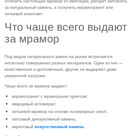
отличить настоящий мрамор от имитации, рискует заплатить
Испанский оникс
Травертин
Черный гранит
за натуральный камень, а получить керамогранит или
Бело-зелёный
литьевой композит.
Розовый гранит
Бежевый
ПРОДУКЦИЯ
Что чаще всего выдают
Белый гранит
Бело-серый
за мрамор
ИЗДЕЛИЯ ИЗ КАМНЯ
Изделия из кварцевого агломерата
Желтый гранит
Черно-коричевый
Бело-голубой гранит
Столешницы из кварца
УХОД ЗА КАМНЕМ
Изделия из мрамора
Подоконники из камня
Разноцветный
Под видом натурального камня на рынке встречается
Бело-серый гранит
Раковины из кварцевого камня
несколько совершенно разных материалов. Одни из них —
Мраморная барная стойка
КОНТАКТЫ
Изделия из гранита
Балясины и перила из камня
качественные и долговечные, другие не выдержат даже
Украинский
Мраморный ресепшн
умеренной нагрузки.
Изделия из оникса
Барбекю из камня
Лабрадорит
+38
(067)
560-47-67
Чаще всего за мрамор выдают:
Зарубежный
+38
(067)
633 24 46
Изделия из травертина
Бордюры из камня
керамогранит с мраморным принтом;
кварцевый агломерат;
Камины из камня
литьевой мрамор на основе полимерных смол;
Перезвоните мне
гипсовый декоративный камень;
Cтупени из камня
Мы в соц сетях:
акриловый
искусственный камень
.