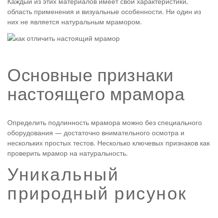
Мозаика из камня
Каждый из этих материалов имеет свои характеристики,
область применения и визуальные особенности. Ни один из
них не является натуральным мрамором.
Каменная плитка
УКР
Плиты из камня
Основные признаки
Полы и стены из камня
настоящего мрамора
Столешницы из камня
Фасад из камня
Определить подлинность мрамора можно без специального
оборудования — достаточно внимательного осмотра и
Панно из камней
нескольких простых тестов. Несколько ключевых признаков как
проверить мрамор на натуральность.
Барная стойка из камня
Уникальный
Натуральный камень для бассейнов
природный рисунок