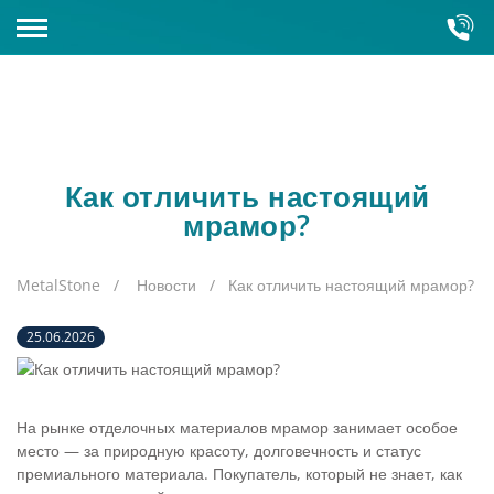
КАМНЕОБРАБАТЫВАЮЩИЙ ЗАВОД
КАТАЛОГ КАМНЯ
Склады
Оборудование
Как отличить настоящий
Кварцит
мрамор?
Полудрагоценные камни
MetalStone
Новости
Как отличить настоящий мрамор?
Искусственный камень
25.06.2026
Кварц
Гранит
Керамогранит
Серый гранит
Мрамор
На рынке отделочных материалов мрамор занимает особое
Красный гранит
место — за природную красоту, долговечность и статус
Зарубежный
Оникс
премиального материала. Покупатель, который не знает, как
Зеленый гранит
Бело-голубой