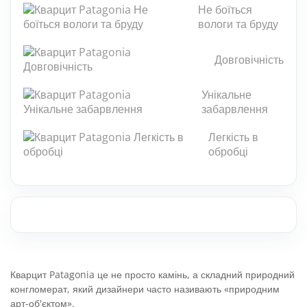
Мозаїка з каменю
Не боїться
вологи та бруду
РУС
Кам'яна плитка
Довговічність
Плити з каменю
Унікальне
Підлоги і стіни з каменю
забарвлення
Стільниці з каменю
Легкість в
обробці
Фасад з каменю
Панно з каменів
Барна стійка з каменю
Натуральний камінь для басейнів
Кварцит Patagonia це не просто камінь, а складний природний
конгломерат, який дизайнери часто називають «природним
арт-об'єктом».