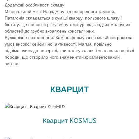
Додаткові особливості складу
Мінеральний мікс: На відміну від однорідного каміння,
Патагонія складається з суміші кварцу, польового шпату і
біотиту. Це пояснює різку зміну текстур: від гладких молочних
областей до грубих вкраплень кристалічних.
Вулканічне походження: Камінь формувався мільйони років за
умов високої сейсмічної активності. Магма, повільно
піднімаючись до поверхні, кристалізувалася і «вплавляла» різні
породи, що створило його знаменитий фрагментований
вигляд.
КВАРЦИТ
Кварцит KOSMUS