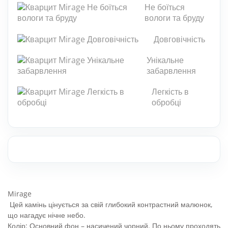
Мозаїка з каменю
Не боїться
вологи та бруду
РУС
Кам'яна плитка
Довговічність
Плити з каменю
Унікальне
забарвлення
Підлоги і стіни з каменю
Легкість в
Стільниці з каменю
обробці
Фасад з каменю
Панно з каменів
Барна стійка з каменю
Натуральний камінь для басейнів
Mirage
Цей камінь цінується за свій глибокий контрастний малюнок,
що нагадує нічне небо.
Колір: Основний фон – насичений чорний. По ньому проходять