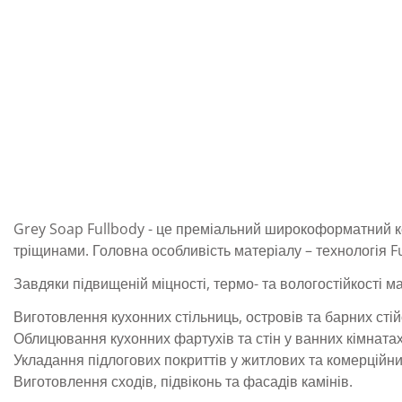
Grey Soap Fullbody - це преміальний широкоформатний ке
тріщинами. Головна особливість матеріалу – технологія F
Завдяки підвищеній міцності, термо- та вологостійкості м
Виготовлення кухонних стільниць, островів та барних стій
Облицювання кухонних фартухів та стін у ванних кімнатах
Укладання підлогових покриттів у житлових та комерційни
Виготовлення сходів, підвіконь та фасадів камінів.