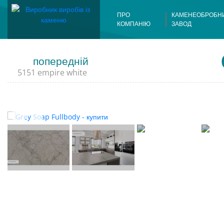
ПРО
КАМЕНЕОБРОБН
КОМПАНІЮ
ЗАВОД
Склади
попередній
5151 empire white
Обладнанн