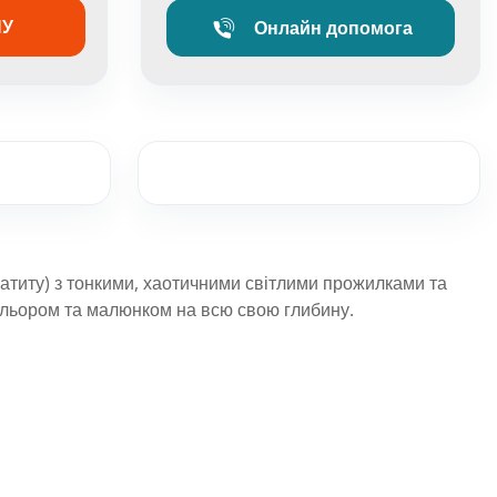
НУ
Онлайн допомога
з каменю
еню
в
атиту) з тонкими, хаотичними світлими прожилками та
каменю
кольором та малюнком на всю свою глибину.
мінь для басейнів