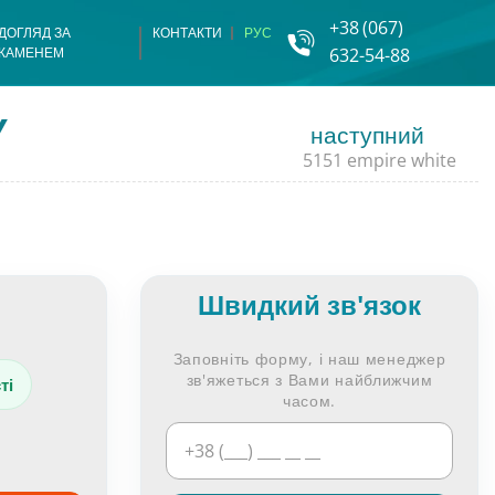
+38
(067)
ДОГЛЯД ЗА
КОНТАКТИ
РУС
КАМЕНЕМ
632-54-88
рату
аменю
Y
наступний
5151 empire white
ила з каменю
еню
еню
Швидкий зв'язок
ю
Заповніть форму, і наш менеджер
зв'яжеться з Вами найближчим
ті
часом.
ню