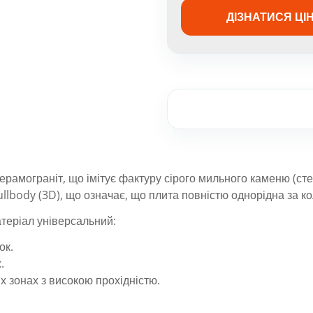
Білий граніт
Біло-сірий
ДІЗНАТИСЯ ЦІ
Плити з каменю
Жовтий граніт
Чорно-коричевый
Підлоги і стіни 
Біло-блакитний граніт
Різнобарвний
Біло-сірий граніт
Стільниці з кам
Український
Фасад з каменю
Лабрадорит
Панно з камені
Зарубіжний
рамограніт, що імітує фактуру сірого мильного каменю (сте
Барна стійка з 
ullbody (3D), що означає, що плита повністю однорідна за 
Натуральний ка
атеріал універсальний:
ок.
.
х зонах з високою прохідністю.