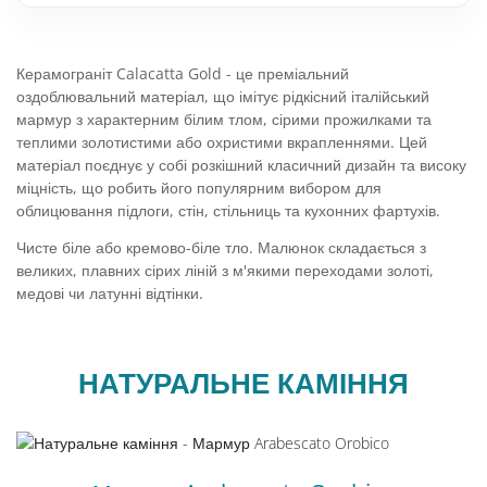
Мозаїка з каменю
РУС
Кам'яна плитка
Керамограніт Calacatta Gold - це преміальний
оздоблювальний матеріал, що імітує рідкісний італійський
Плити з каменю
мармур з характерним білим тлом, сірими прожилками та
теплими золотистими або охристими вкрапленнями. Цей
Підлоги і стіни з каменю
матеріал поєднує у собі розкішний класичний дизайн та високу
міцність, що робить його популярним вибором для
Стільниці з каменю
облицювання підлоги, стін, стільниць та кухонних фартухів.
Чисте біле або кремово-біле тло. Малюнок складається з
Фасад з каменю
великих, плавних сірих ліній з м'якими переходами золоті,
медові чи латунні відтінки.
Панно з каменів
Барна стійка з каменю
НАТУРАЛЬНЕ КАМІННЯ
Натуральний камінь для басейнів