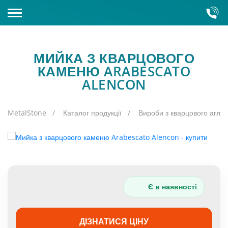
КАМЕНЕОБРОБНИЙ ЗАВОД
МИЙКА З КВАРЦОВОГО
КАТАЛОГ КАМЕНЮ
Склади
КАМЕНЮ ARABESCATO
ALENCON
Обладнання
Кварцит
MetalStone
Каталог продукції
Вироби з кварцового агло
Напівдорогоцінне каміння
Штучний камінь
Кварц
Граніт
Керамограніт
Сірий граніт
Мармур
Є в наявності
Червоний граніт
Зарубіжний
Онікс
Зелений граніт
ДІЗНАТИСЯ ЦІНУ
Біло-блакитний