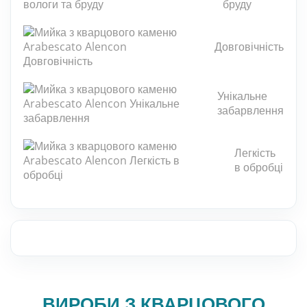
Мозаїка з каменю
бруду
РУС
Кам'яна плитка
Довговічність
Плити з каменю
Унікальне
Підлоги і стіни з каменю
забарвлення
Стільниці з каменю
Легкість
Фасад з каменю
в обробці
Панно з каменів
Барна стійка з каменю
Натуральний камінь для басейнів
ВИРОБИ З КВАРЦОВОГО