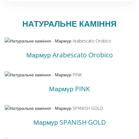
Мозаїка з каменю
РУС
Кам'яна плитка
НАТУРАЛЬНЕ КАМІННЯ
Плити з каменю
Підлоги і стіни з каменю
Мармур Arabescato Orobico
Стільниці з каменю
Фасад з каменю
Панно з каменів
Мармур PINK
Барна стійка з каменю
Натуральний камінь для басейнів
Мармур SPANISH GOLD